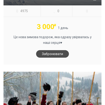
4975
0
3 000
₴
1 день
Це нова зимова подорож, яка одразу увірвалась у
наші серця♥️
Забронювати