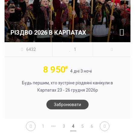
РІЗДВО 2026 В КАРПАТАХ
6432
1
8 950
₴
4 дні 3 ночі
Будь першим, хто зустріне різдвяні канікули в
Карпатах 23 - 26 грудня 2026р
Забронювати
1
•••
3
4
5
6