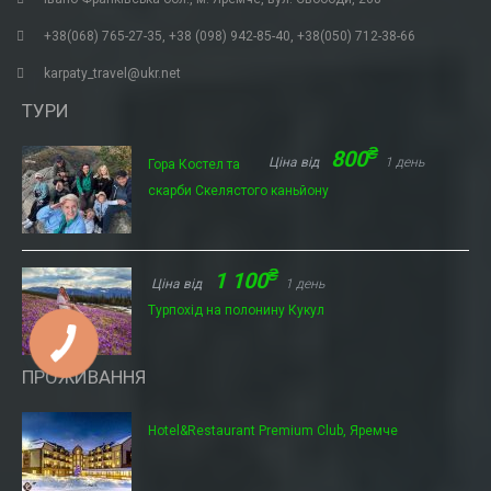
+38(068) 765-27-35, +38 (098) 942-85-40, +38(050) 712-38-66
karpaty_travel@ukr.net
ТУРИ
₴
800
Ціна від
1 день
Гора Костел та
скарби Скелястого каньйону
₴
1 100
Ціна від
1 день
Турпохід на полонину Кукул
ПРОЖИВАННЯ
Hotel&Restaurant Premium Club, Яремче