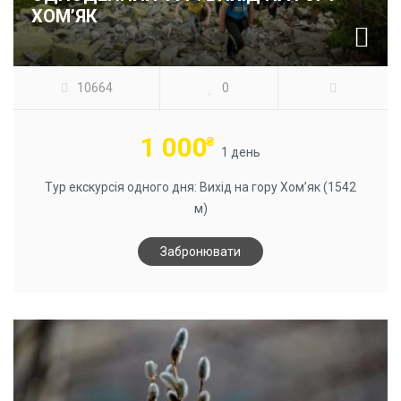
ХОМ’ЯК
10664
0
1 000
₴
1 день
Тур екскурсія одного дня: Вихід на гору Хом’як (1542
м)
Забронювати