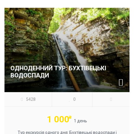
ОДНОДЕННИЙ ТУР: БУХТІВЕЦЬКІ
ВОДОСПАДИ
5428
0
1 000
₴
1 день
Тур екскурсія одного дня: Бухтівецькі водоспади і